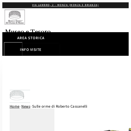
VIA LAMBRO, 2 - MONZA (MONZA E BRIANZA)
Museo e Tesoro
del Duomo di Monza
AREA STORICA
INFO VISITE
-
-
Home
News
Sulle orme di Roberto Cassanelli
13/01/2026