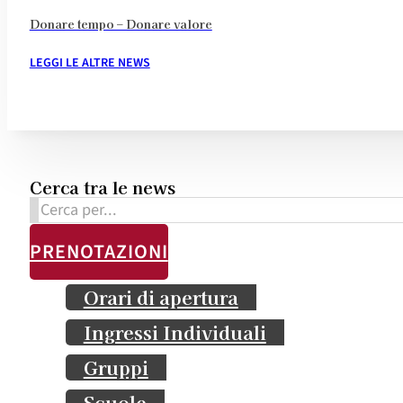
Donare tempo – Donare valore
LEGGI LE ALTRE NEWS
Cerca tra le news
Cerca
PRENOTAZIONI
Orari di apertura
Ingressi Individuali
Gruppi
Scuole